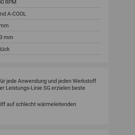
00 RPM
und A-COOL
 mm
23 mm
tück
 für jede Anwendung und jeden Werkstoff
r Leistungs-Linie SG erzielen beste
ff auf schlecht wärmeleitenden