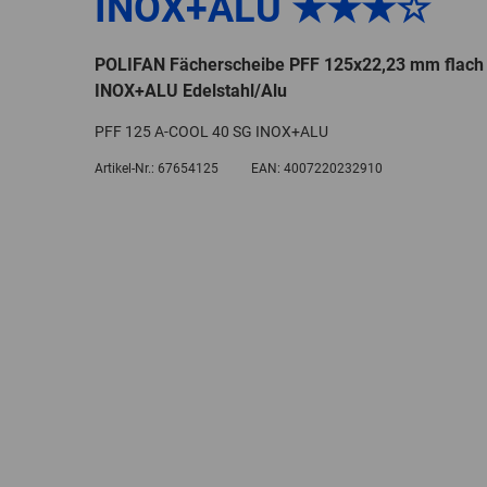
INOX+ALU ★★★☆
POLIFAN Fächerscheibe PFF 125x22,23 mm flach
INOX+ALU Edelstahl/Alu
PFF 125 A-COOL 40 SG INOX+ALU
Artikel-Nr.:
67654125
EAN:
4007220232910