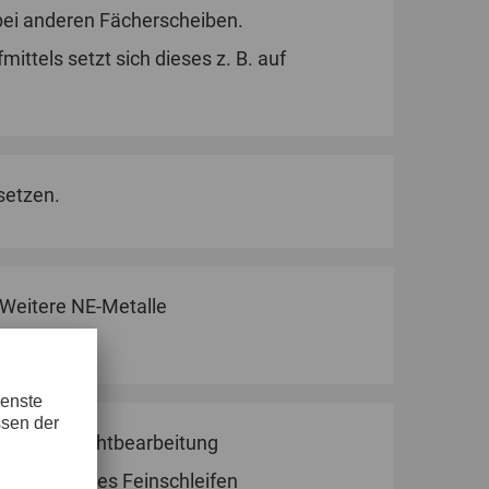
bei anderen Fächerscheiben.
ittels setzt sich dieses z. B. auf
setzen.
Weitere NE-Metalle
Schweißnahtbearbeitung
Stufenweises Feinschleifen