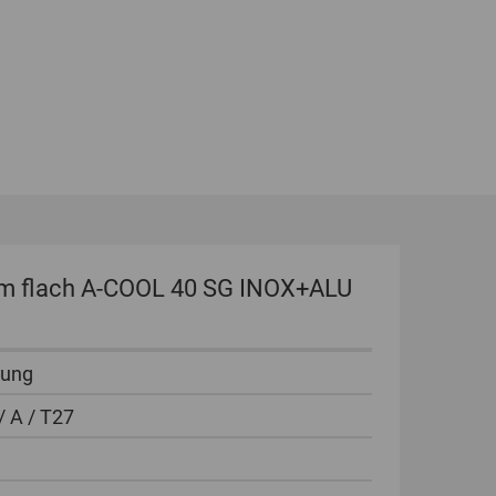
GLOBAL
INTERNATIONAL
-
ENGLISH
INTERNATIONAL
-
ESPAÑOL
m flach A-COOL 40 SG INOX+ALU
rung
/ A / T27