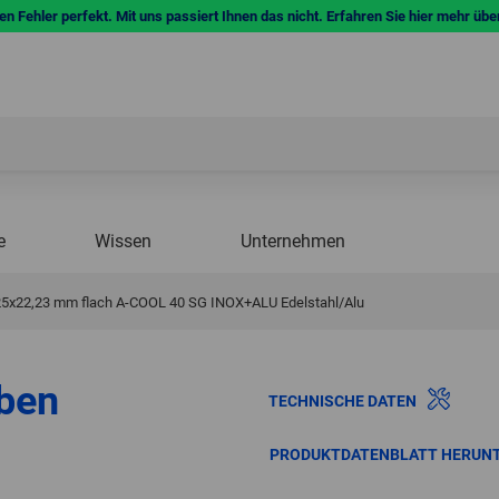
n Fehler perfekt. Mit uns passiert Ihnen das nicht. Erfahren Sie hier mehr übe
e
Wissen
Unternehmen
5x22,23 mm flach A-COOL 40 SG INOX+ALU Edelstahl/Alu
ben
TECHNISCHE DATEN
PRODUKTDATENBLATT HERUN