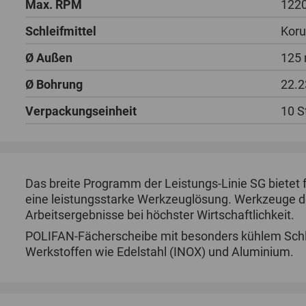
Max. RPM
122
Schleifmittel
Kor
Ø Außen
125
Ø Bohrung
22.
Verpackungseinheit
10 S
Das breite Programm der Leistungs-Linie SG bietet
eine leistungsstarke Werkzeuglösung. Werkzeuge de
Arbeitsergebnisse bei höchster Wirtschaftlichkeit.
POLIFAN-Fächerscheibe mit besonders kühlem Schli
Werkstoffen wie Edelstahl (INOX) und Aluminium.