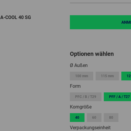
 A-COOL 40 SG
ANME
Optionen wählen
Ø Außen
100 mm
115 mm
12
Form
PFC / B / T29
PFF / A / T27
Korngröße
40
60
80
Verpackungseinheit