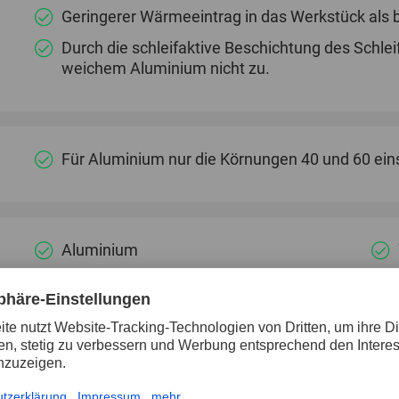
Geringerer Wärmeeintrag in das Werkstück als 
Durch die schleifaktive Beschichtung des Schleifm
weichem Aluminium nicht zu.
Für Aluminium nur die Körnungen 40 und 60 ein
Aluminium
Edelstahl (INOX)
Anfasen
Entgraten