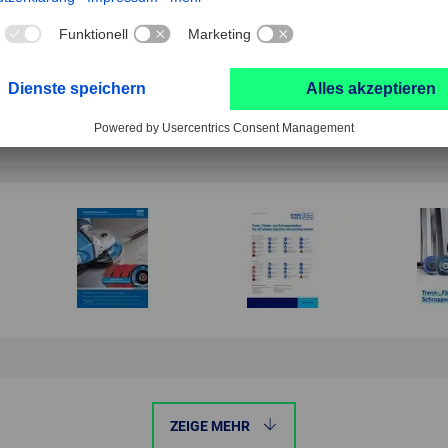
Flächenschliff
Antriebsspindel
ZEIGE MEHR