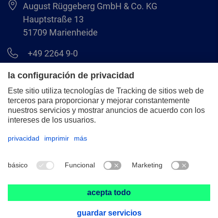
August Rüggeberg GmbH & Co. KG
Hauptstraße 13
51709 Marienheide
+49 2264 9-0
info@pferd.com
+49 2264 9-400
Aviso legal
Protección de datos
CGV
© 2026 August Rüggeberg GmbH & Co. KG