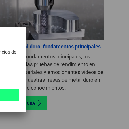
esa de metal duro: fundamentos principales
scubra los fundamentos principales, los
sultados de las pruebas de rendimiento en
ferentes materiales y emocionantes vídeos de
licación de nuestras fresas de metal duro en
estra área de conocimientos.
DESCUBRIR AHORA