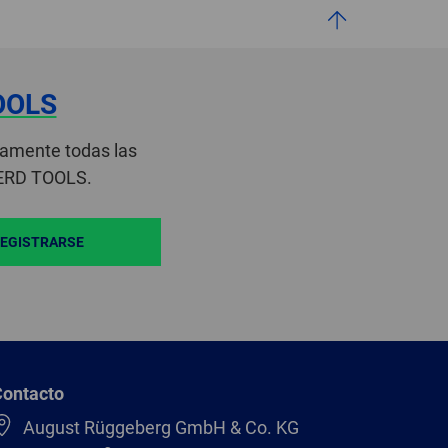
OOLS
camente todas las
FERD TOOLS.
EGISTRARSE
Contacto
August Rüggeberg GmbH & Co. KG