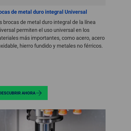
GLOBAL
ocas de metal duro integral Universal
INTERNATIONAL
s brocas de metal duro integral de la línea
-
iversal permiten el uso universal en los
ENGLISH
teriales más importantes, como acero, acero
oxidable, hierro fundido y metales no férricos.
INTERNATIONAL
-
ESPAÑOL
DESCUBRIR AHORA