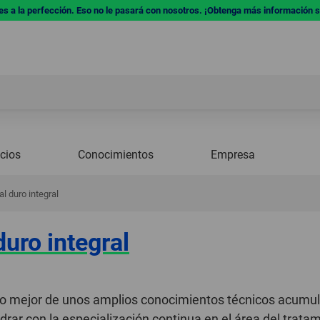
res a la perfección. Eso no le pasará con nosotros. ¡Obtenga más información 
icios
Conocimientos
Empresa
l duro integral
uro integral
o mejor de unos amplios conocimientos técnicos acumulad
drar con la especialización continua en el área del tratam