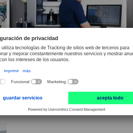
Tratamiento de superficies y el recubrimiento
Fr
Desde la preparación de la herramienta,
De
pasando por el recubrimiento, hasta el
re
ión
tratamiento posterior de la capa: no dejamos
di
nada al azar.
ap
nu
DESCUBRIR AHORA