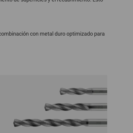
POLAND
SPAIN
 combinación con metal duro optimizado para
SWEDEN
SWITZERLAND
TURKEY
UNITED
KINGDOM
ASIA/PACIFIC
AFRICA
AUSTRALIA
SOUTH
AFRICA