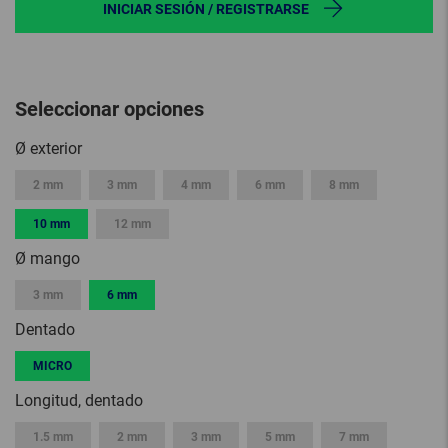
INICIAR SESIÓN / REGISTRARSE
Seleccionar opciones
Ø exterior
2 mm
3 mm
4 mm
6 mm
8 mm
10 mm
12 mm
Ø mango
3 mm
6 mm
Dentado
MICRO
Longitud, dentado
1.5 mm
2 mm
3 mm
5 mm
7 mm