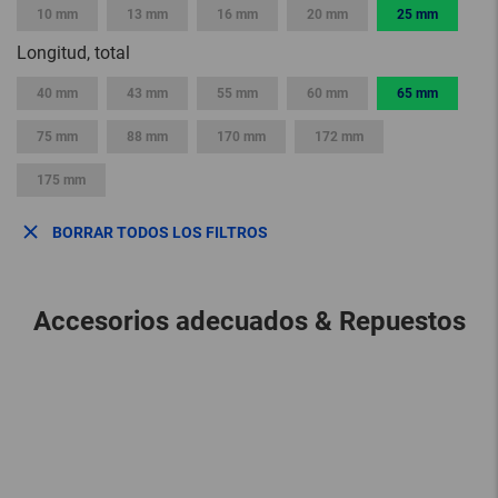
10 mm
13 mm
16 mm
20 mm
25 mm
Longitud, total
40 mm
43 mm
55 mm
60 mm
65 mm
75 mm
88 mm
170 mm
172 mm
175 mm
BORRAR TODOS LOS FILTROS
Accesorios adecuados & Repuestos