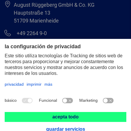
August Rüggeberg GmbH & Co. KG
Hauptstraße 13
51709 Marienheide
+49 2264 9-0
info@pferd.com
+49 2264 9-400
Aviso legal
Protección de datos
CGV
© 2026 August Rüggeberg GmbH & Co. KG