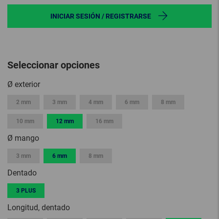
INICIAR SESIÓN / REGISTRARSE
Seleccionar opciones
Ø exterior
2 mm
3 mm
4 mm
6 mm
8 mm
10 mm
12 mm
16 mm
Ø mango
3 mm
6 mm
8 mm
Dentado
3 PLUS
Longitud, dentado