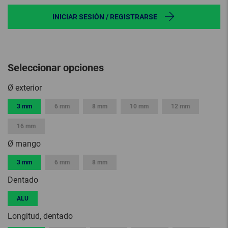
INICIAR SESIÓN / REGISTRARSE
Seleccionar opciones
Ø exterior
3 mm
6 mm
8 mm
10 mm
12 mm
16 mm
Ø mango
3 mm
6 mm
8 mm
Dentado
ALU
Longitud, dentado