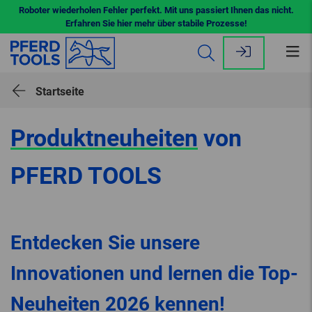
Roboter wiederholen Fehler perfekt. Mit uns passiert Ihnen das nicht.
Erfahren Sie hier mehr über stabile Prozesse!
Me
öff
Startseite
Produktneuheiten
von
PFERD TOOLS
Entdecken Sie unsere
Innovationen und lernen die Top-
Neuheiten 2026 kennen!