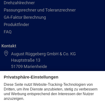
Drehzahlrechner
Passungsrechner und Toleranzrechner
GA-Faktor Berechnung
Produktfinder
FAQ
Kontakt
August Rüggeberg GmbH & Co. KG
Hauptstraße 13
51709 Marienheide
+49 2264 9-0
info@pferd.com
+49 2264 9-400