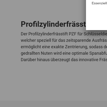
Profilzylinderfrässtifte P
Der Profilzylinderfrässtift PZF für Schlüssel
welcher speziell für das zeitsparende Ausfräs
ermöglicht eine exakte Zentrierung, sodass d
gedrallten Nuten wird eine optimale Spanabf
Darüber hinaus überzeugt das innovative Fr