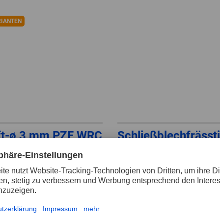
RIANTEN
ft-ø 3 mm PZF WRC
Schließblechfrässti
SBF