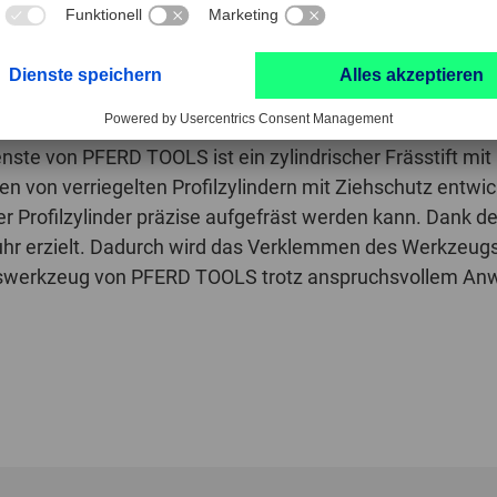
ZF
dienste von PFERD TOOLS ist ein zylindrischer Frässtift m
en von verriegelten Profilzylindern mit Ziehschutz entwic
er Profilzylinder präzise aufgefräst werden kann. Dank 
uhr erzielt. Dadurch wird das Verklemmen des Werkzeugs 
äswerkzeug von PFERD TOOLS trotz anspruchsvollem Anwe