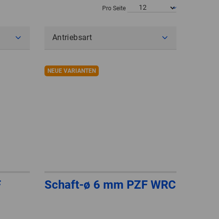
POLAND
Pro Seite
SPAIN
Antriebsart
SWEDEN
NEUE VARIANTEN
SWITZERLAND
TURKEY
UNITED
KINGDOM
ASIA/PACIFIC
AFRICA
F
Schaft-ø 6 mm PZF WRC
AUSTRALIA
SOUTH
AFRICA