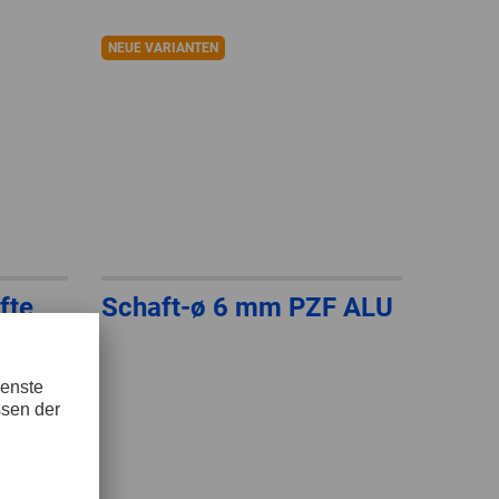
GLOBAL
NEUE VARIANTEN
INTERNATIONAL
-
ENGLISH
INTERNATIONAL
-
ESPAÑOL
fte
Schaft-ø 6 mm PZF ALU