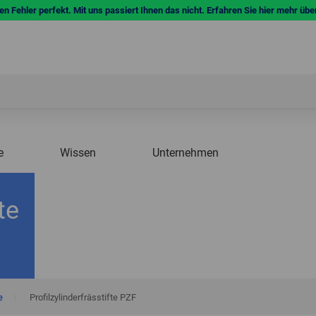
n Fehler perfekt. Mit uns passiert Ihnen das nicht. Erfahren Sie hier mehr übe
e
Wissen
Unternehmen
te
e
|
Profilzylinderfrässtifte PZF