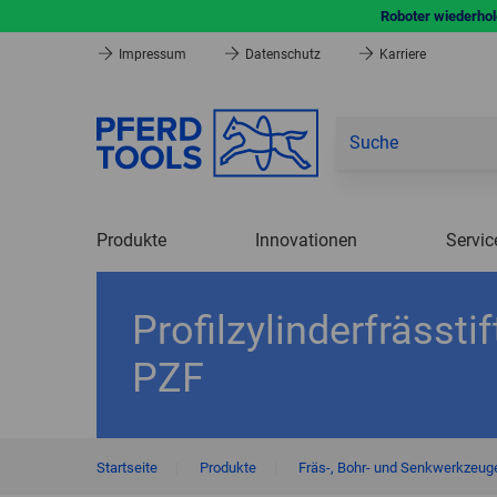
Roboter wiederhole
Impressum
Datenschutz
Karriere
Produkte
Innovationen
Servic
Profilzylinderfrässtif
PZF
Startseite
|
Produkte
|
Fräs-, Bohr- und Senkwerkzeug