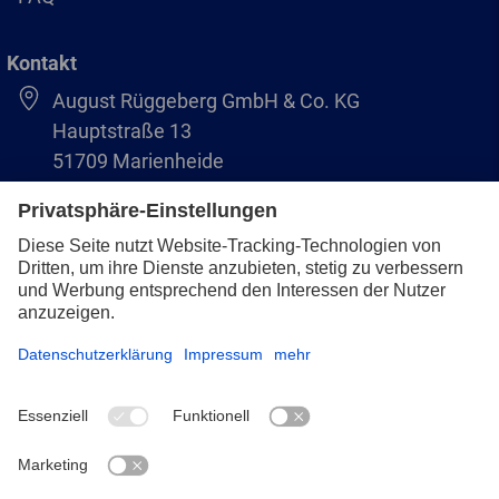
Kontakt
August Rüggeberg GmbH & Co. KG
Hauptstraße 13
51709 Marienheide
+49 2264 9-0
info@pferd.com
+49 2264 9-400
Impressum
Datenschutz
AVB