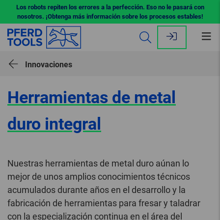
Los robots repiten los errores a la perfección. Eso no le pasará con
nosotros. ¡Obtenga más información sobre los procesos estables!
Abr
me
Innovaciones
Herramientas de metal
duro integral
Nuestras herramientas de metal duro aúnan lo
mejor de unos amplios conocimientos técnicos
acumulados durante años en el desarrollo y la
fabricación de herramientas para fresar y taladrar
con la especialización continua en el área del