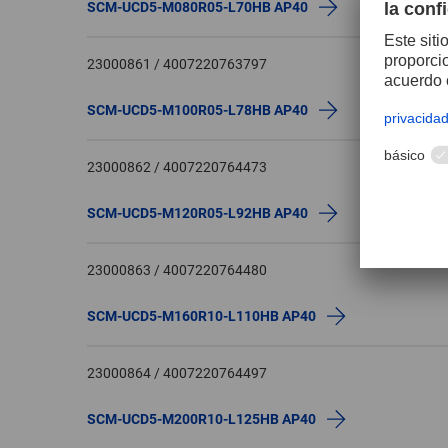
SCM-UCD5-M080R05-L70HB AP40
23000861 / 4007220763797
SCM-UCD5-M100R05-L78HB AP40
23000862 / 4007220764473
SCM-UCD5-M120R05-L92HB AP40
23000863 / 4007220764480
SCM-UCD5-M160R10-L110HB AP40
23000864 / 4007220764497
SCM-UCD5-M200R10-L125HB AP40