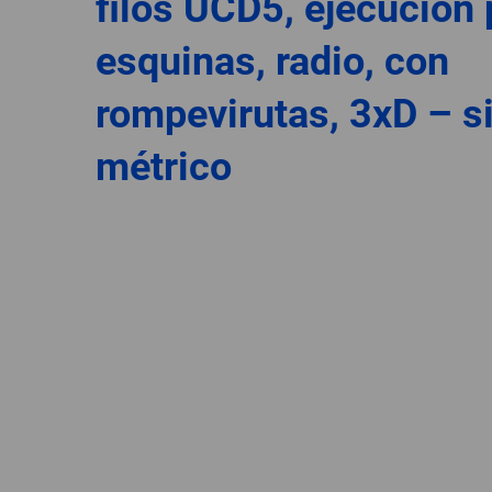
filos UCD5, ejecución 
esquinas, radio, con
rompevirutas, 3xD – s
métrico