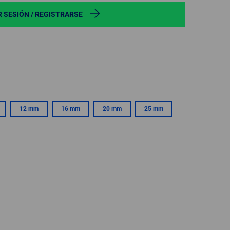
POLAND
R SESIÓN / REGISTRARSE
SPAIN
SWEDEN
SWITZERLAND
12 mm
16 mm
20 mm
25 mm
TURKEY
UNITED
KINGDOM
ASIA/PACIFIC
AFRICA
AUSTRALIA
SOUTH
AFRICA