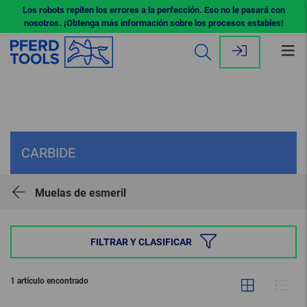
Los robots repiten los errores a la perfección. Eso no le pasará con
nosotros. ¡Obtenga más información sobre los procesos estables!
Abr
me
CARBIDE
Muelas de esmeril
FILTRAR Y CLASIFICAR
1 artículo encontrado