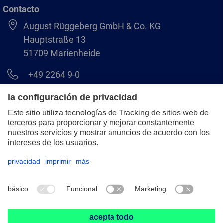
Contacto
August Rüggeberg GmbH & Co. KG
Hauptstraße 13
51709 Marienheide
+49 2264 9-0
info@pferd.com
+49 2264 9-400
Aviso legal
Protección de datos
CGV