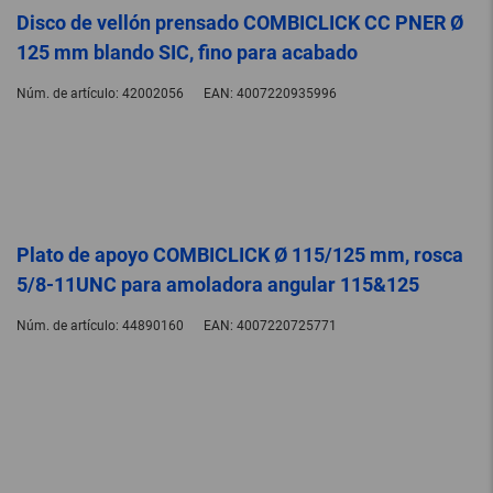
Disco de vellón prensado COMBICLICK CC PNER Ø
125 mm blando SIC, fino para acabado
Núm. de artículo:
42002056
EAN:
4007220935996
Plato de apoyo COMBICLICK Ø 115/125 mm, rosca
5/8-11UNC para amoladora angular 115&125
Núm. de artículo:
44890160
EAN:
4007220725771