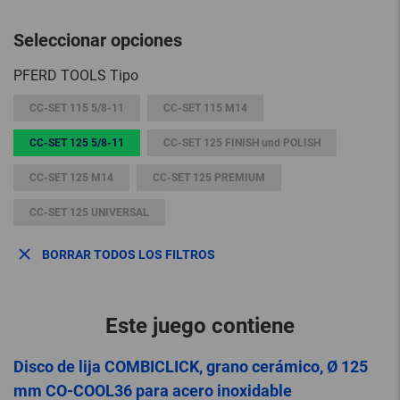
Seleccionar opciones
PFERD TOOLS Tipo
CC-SET 115 5/8-11
CC-SET 115 M14
CC-SET 125 5/8-11
CC-SET 125 FINISH und POLISH
CC-SET 125 M14
CC-SET 125 PREMIUM
CC-SET 125 UNIVERSAL
BORRAR TODOS LOS FILTROS
Este juego contiene
Disco de lija COMBICLICK, grano cerámico, Ø 125
mm CO-COOL36 para acero inoxidable