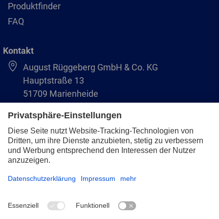
Produktfinder
FAQ
Kontakt
August Rüggeberg GmbH & Co. KG
Hauptstraße 13
51709 Marienheide
+49 2264 9-0
info@pferd.com
+49 2264 9-400
Impressum
Datenschutz