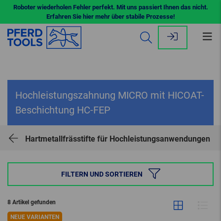
Roboter wiederholen Fehler perfekt. Mit uns passiert Ihnen das nicht.
Erfahren Sie hier mehr über stabile Prozesse!
Me
öff
Hochleistungszahnung MICRO mit HICOAT-
Beschichtung HC-FEP
Hartmetallfrässtifte für Hochleistungsanwendungen
FILTERN UND SORTIEREN
8 Artikel gefunden
NEUE VARIANTEN