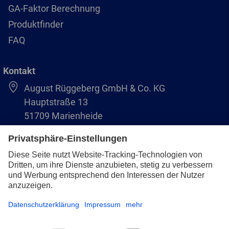
GA-Faktor Berechnung
Produktfinder
FAQ
Kontakt
August Rüggeberg GmbH & Co. KG
Hauptstraße 13
51709 Marienheide
+49 2264 9-0
info@pferd.com
+49 2264 9-400
Impressum