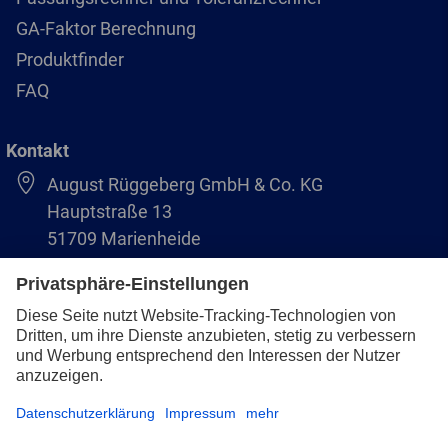
GA-Faktor Berechnung
Produktfinder
FAQ
Kontakt
August Rüggeberg GmbH & Co. KG
Hauptstraße 13
51709 Marienheide
+49 2264 9-0
info@pferd.com
+49 2264 9-400